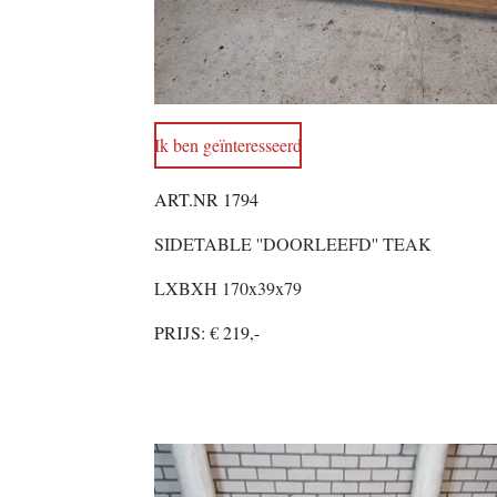
Ik ben geïnteresseerd
ART.NR 1794
SIDETABLE ''DOORLEEFD'' TEAK
LXBXH 170x39x79
PRIJS: € 219,-