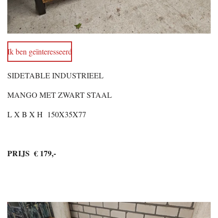
Ik ben geïnteresseerd
SIDETABLE INDUSTRIEEL
MANGO MET ZWART STAAL
L X B X H 150X35X77
PRIJS € 179,-